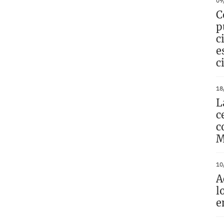
09
C
p
c
e
c
18
L
c
c
M
10
A
l
e