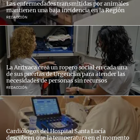
Las enfermedades transmitidas por animales
mantienen una baja incidencia en la Región
REDACCIÓN
La Arrixaca crea un ropero social en cada una
de sus puertas de Urgencias para atender las
necesidades de personas sin recursos
REDACCIÓN
Cardiólogos del Hospital Santa Lucía
descubren que la temperatura en el momento