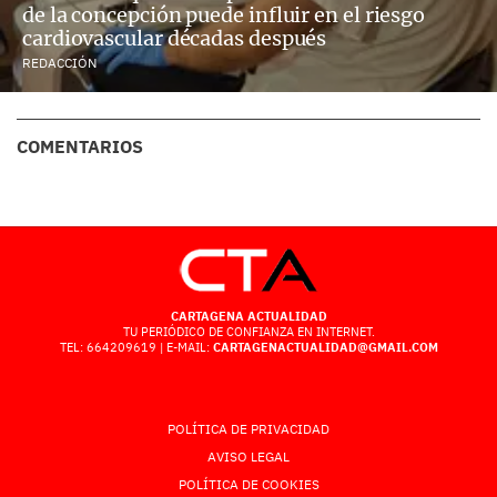
de la concepción puede influir en el riesgo
cardiovascular décadas después
REDACCIÓN
COMENTARIOS
CARTAGENA ACTUALIDAD
TU PERIÓDICO DE CONFIANZA EN INTERNET.
TEL: 664209619 | E-MAIL:
CARTAGENACTUALIDAD@GMAIL.COM
POLÍTICA DE PRIVACIDAD
AVISO LEGAL
POLÍTICA DE COOKIES