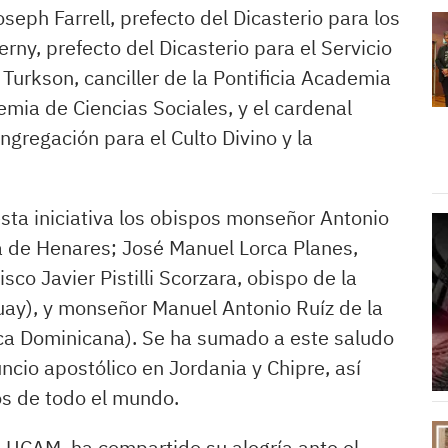
oseph Farrell, prefecto del Dicasterio para los
erny, prefecto del Dicasterio para el Servicio
Turkson, canciller de la Pontificia Academia
demia de Ciencias Sociales, y el cardenal
ngregación para el Culto Divino y la
sta iniciativa los obispos monseñor Antonio
lá de Henares; José Manuel Lorca Planes,
o Javier Pistilli Scorzara, obispo de la
ay), y monseñor Manuel Antonio Ruíz de la
ica Dominicana). Se ha sumado a este saludo
ncio apostólico en Jordania y Chipre, así
s de todo el mundo.
a UCAM, ha compartido su alegría ante el