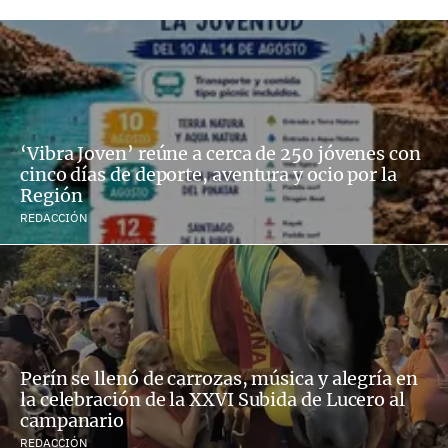
‘Vibra Joven’ reúne a cerca de 250 jóvenes con
cinco días de deporte, aventura y ocio por la
Región
REDACCIÓN
Perín se llenó de carrozas, música y alegría en
la celebración de la XXVI Subida de Lucero al
campanario
REDACCIÓN