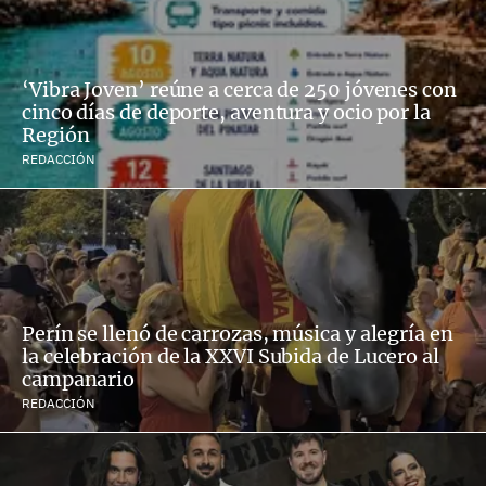
‘Vibra Joven’ reúne a cerca de 250 jóvenes con
cinco días de deporte, aventura y ocio por la
Región
REDACCIÓN
Perín se llenó de carrozas, música y alegría en
la celebración de la XXVI Subida de Lucero al
campanario
REDACCIÓN