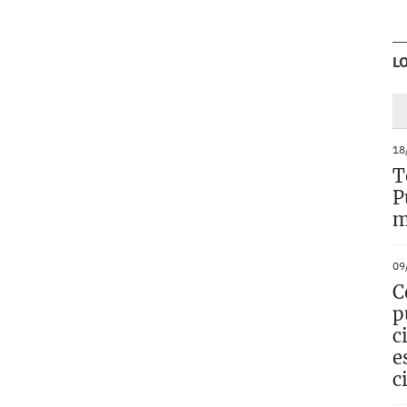
L
18
T
P
m
09
C
p
c
e
c