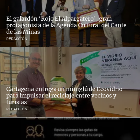
El galardón ‘Rojo El Alpargatero’, gran
protagonista de la Agenda Cultural del Cante
de las Minas
REDACCIÓN
Cartagena entrega un miniglú de Ecovidrio
para impulsar el reciclaje entre vecinos y
turistas
REDACCIÓN