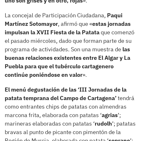
uno son grises y en otro, rojas
».
La concejal de Participación Ciudadana,
Paqui
Martínez Sotomayor
, afirmó que «
estas jornadas
impulsan la XVII Fiesta de la Patata
que comenzó
el pasado miércoles, dado que forman parte de su
programa de actividades. Son una muestra de
las
buenas relaciones existentes entre El Algar y La
Puebla para que el tubérculo cartagenero
continúe poniéndose en valor
».
El menú degustación de las ‘III Jornadas de la
patata temprana del Campo de Cartagena’
tendrá
como entrantes chips de patatas con almendras
marcona frita, elaborada con patatas ‘
agrias
’;
marineras elaboradas con patatas ‘
rudolh
’; patatas
bravas al punto de picante con pimentón de la
Región de Murcia, elaborada con patata ‘
soprano
’;