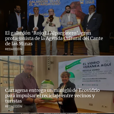
El galardón ‘Rojo El Alpargatero’, gran
protagonista de la Agenda Cultural del Cante
de las Minas
REDACCIÓN
Cartagena entrega un miniglú de Ecovidrio
para impulsar el reciclaje entre vecinos y
turistas
REDACCIÓN