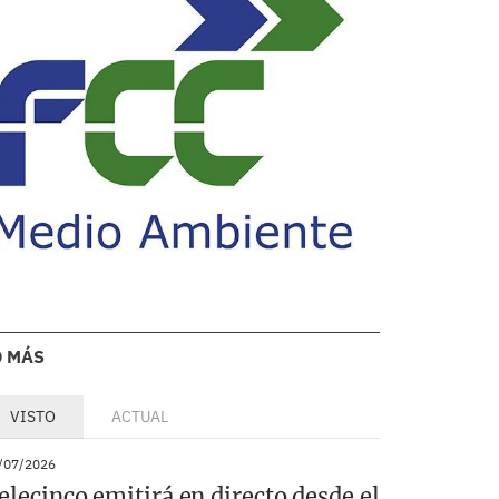
O MÁS
VISTO
ACTUAL
/07/2026
elecinco emitirá en directo desde el