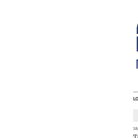
L
18
T