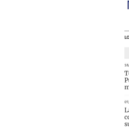
L
18
T
P
m
07
L
c
s