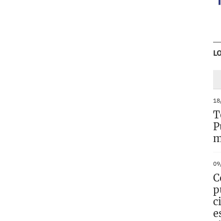
L
18
T
P
m
09
C
p
c
e