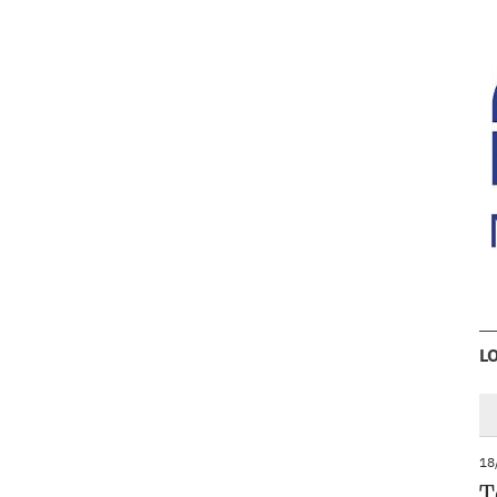
L
18
T