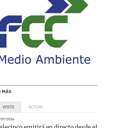
O MÁS
VISTO
ACTUAL
/07/2026
elecinco emitirá en directo desde el