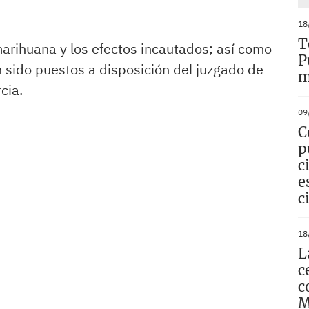
18
T
marihuana y los efectos incautados; así como
P
an sido puestos a disposición del juzgado de
m
cia.
09
C
p
c
e
c
18
L
c
c
M