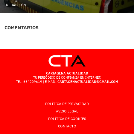
REDACCIÓN
COMENTARIOS
CARTAGENA ACTUALIDAD
TU PERIÓDICO DE CONFIANZA EN INTERNET.
TEL: 664209619 | E-MAIL:
CARTAGENACTUALIDAD@GMAIL.COM
POLÍTICA DE PRIVACIDAD
AVISO LEGAL
POLÍTICA DE COOKIES
CONTACTO