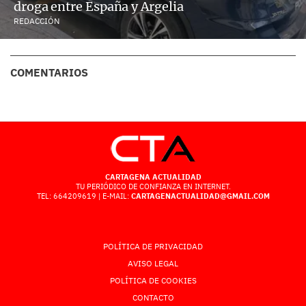
droga entre España y Argelia
REDACCIÓN
COMENTARIOS
CARTAGENA ACTUALIDAD
TU PERIÓDICO DE CONFIANZA EN INTERNET.
TEL: 664209619 | E-MAIL:
CARTAGENACTUALIDAD@GMAIL.COM
POLÍTICA DE PRIVACIDAD
AVISO LEGAL
POLÍTICA DE COOKIES
CONTACTO