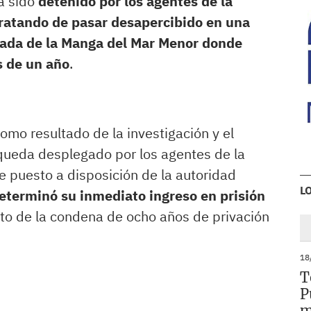
a sido
detenido por los agentes de la
tratando de pasar desapercibido en una
lada de la Manga del Mar Menor donde
s de un año
.
omo resultado de la investigación y el
queda desplegado por los agentes de la
ue puesto a disposición de la autoridad
L
eterminó su inmediato ingreso en prisión
to de la condena de ocho años de privación
18
T
P
m