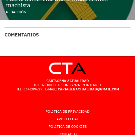
machista
REDACCIÓN
COMENTARIOS
CARTAGENA ACTUALIDAD
TU PERIÓDICO DE CONFIANZA EN INTERNET.
TEL: 664209619 | E-MAIL:
CARTAGENACTUALIDAD@GMAIL.COM
POLÍTICA DE PRIVACIDAD
AVISO LEGAL
POLÍTICA DE COOKIES
CONTACTO