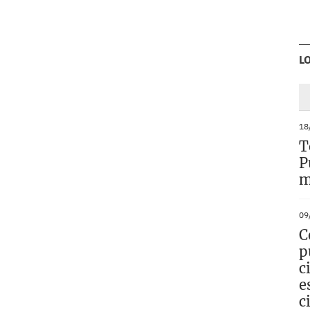
L
18
T
P
m
09
C
p
c
e
c