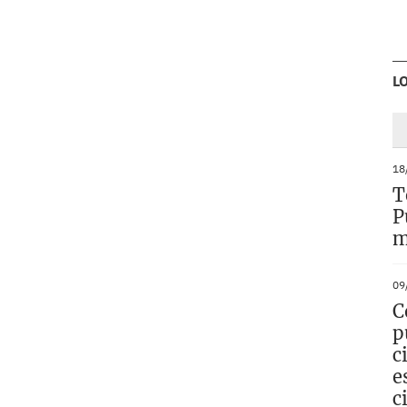
L
18
T
P
m
09
C
p
c
e
c