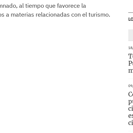
mnado, al tiempo que favorece la
s a materias relacionadas con el turismo.
L
18
T
P
m
09
C
p
c
e
c