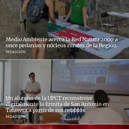
Medio Ambiente acerca la Red Natura 2000 a
once pedanías y núcleos rurales de la Región
REDACCIÓN
Un alumno de la UPCT reconstruye
digitalmente la Ermita de San Antonio en
Talavera a partir de sus retablos
REDACCIÓN