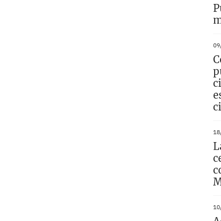
P
m
09
C
p
c
e
c
18
L
c
c
M
10