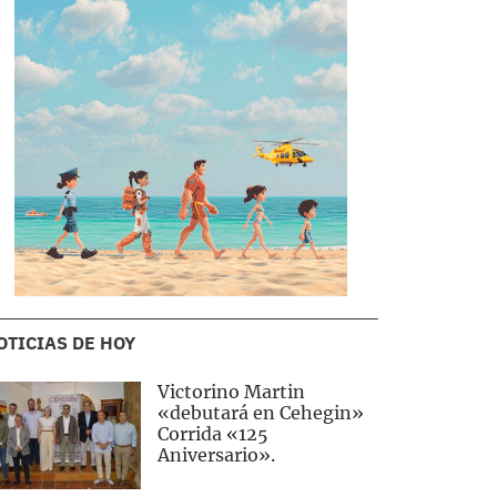
OTICIAS DE HOY
Victorino Martin
«debutará en Cehegin»
Corrida «125
Aniversario».