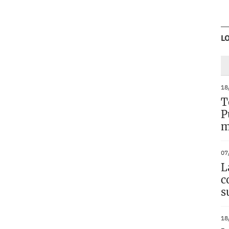
L
18
T
P
m
07
L
c
s
18