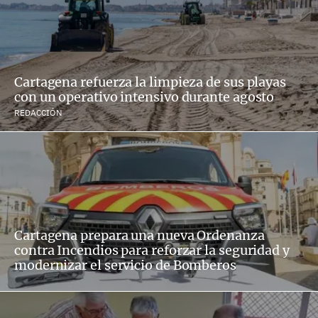
Cartagena refuerza la limpieza de sus playas
con un operativo intensivo durante agosto
REDACCIÓN
Cartagena prepara una nueva Ordenanza
contra Incendios para reforzar la seguridad y
modernizar el servicio de Bomberos