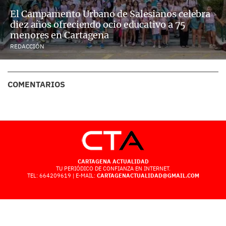
El Campamento Urbano de Salesianos celebra
diez años ofreciendo ocio educativo a 75
menores en Cartagena
REDACCIÓN
COMENTARIOS
CARTAGENA ACTUALIDAD
TU PERIÓDICO DE CONFIANZA EN INTERNET.
TEL: 664209619 | E-MAIL:
CARTAGENACTUALIDAD@GMAIL.COM
POLÍTICA DE PRIVACIDAD
AVISO LEGAL