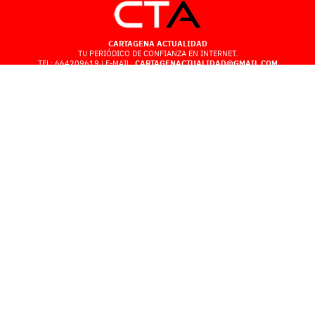
CARTAGENA ACTUALIDAD
TU PERIÓDICO DE CONFIANZA EN INTERNET.
TEL: 664209619 | E-MAIL:
CARTAGENACTUALIDAD@GMAIL.COM
POLÍTICA DE PRIVACIDAD
AVISO LEGAL
POLÍTICA DE COOKIES
CONTACTO