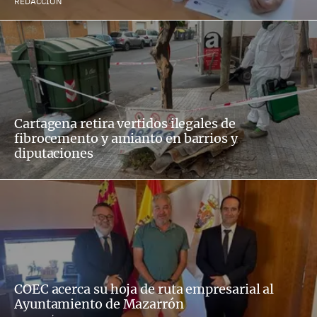
REDACCIÓN
Cartagena retira vertidos ilegales de
fibrocemento y amianto en barrios y
diputaciones
COEC acerca su hoja de ruta empresarial al
Ayuntamiento de Mazarrón