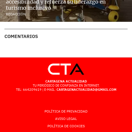
accesibilidad y refuerza su liderazgo en
turismo inclusivo
REDACCIÓN
COMENTARIOS
CARTAGENA ACTUALIDAD
TU PERIÓDICO DE CONFIANZA EN INTERNET.
TEL: 664209619 | E-MAIL:
CARTAGENACTUALIDAD@GMAIL.COM
POLÍTICA DE PRIVACIDAD
AVISO LEGAL
POLÍTICA DE COOKIES