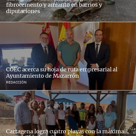
fibrocemento y amianto en barrios y
diputaciones
COEC acerca su hoja de ruta empresarial al
Ayuntamiento de Mazarrón
REDACCIÓN
Cartagena logra cuatro playas con la máxima