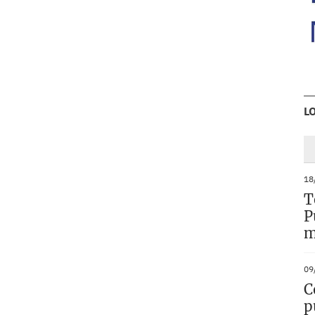
L
18
T
P
m
09
C
p