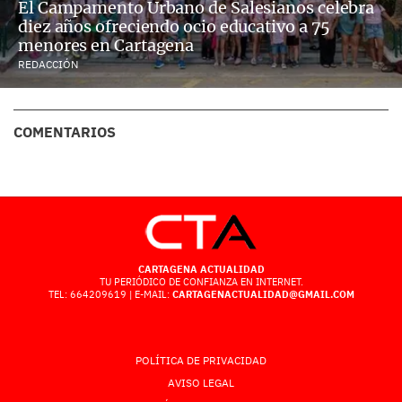
El Campamento Urbano de Salesianos celebra
diez años ofreciendo ocio educativo a 75
menores en Cartagena
REDACCIÓN
COMENTARIOS
CARTAGENA ACTUALIDAD
TU PERIÓDICO DE CONFIANZA EN INTERNET.
TEL: 664209619 | E-MAIL:
CARTAGENACTUALIDAD@GMAIL.COM
POLÍTICA DE PRIVACIDAD
AVISO LEGAL