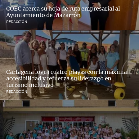
COEC acerca su hoja de ruta empresarial al
Ayuntamiento de Mazarrón
REDACCIÓN
Cartagena logra cuatro playas con la máxima
accesibilidad y refuerza su liderazgo en
turismo inclusivo
REDACCIÓN