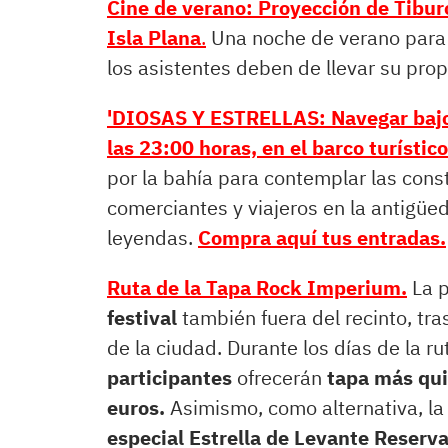
Cine de verano: Proyección de Tiburón
Isla Plana
.
Una noche de verano para 
los asistentes deben de llevar su propi
'DIOSAS Y ESTRELLAS: Navegar bajo e
las 23:00 horas, e
n el barco turístic
por la bahía para contemplar las cons
comerciantes y viajeros en la antigüed
leyendas.
Compra aquí tus entradas.
Ruta de la Tapa Rock Imperium.
La p
festival
también fuera del recinto, tr
de la ciudad. Durante los días de la rut
participantes
ofrecerán
tapa más quin
euros.
Asimismo, como alternativa, la
especial Estrella de Levante Reserva