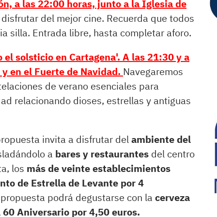
, a las 22:00 horas, junto a la Iglesia de
disfrutar del mejor cine. Recuerda que todos
a silla. Entrada libre, hasta completar aforo.
l solsticio en Cartagena'. A las 21:30 y a
o y en el Fuerte de Navidad.
Navegaremos
telaciones de verano esenciales para
ad relacionando dioses, estrellas y antiguas
ropuesta invita a disfrutar del
ambiente del
asladándolo a
bares y restaurantes
del centro
a, los
más de veinte establecimientos
to de Estrella de Levante por 4
 propuesta podrá degustarse con la
cerveza
 60 Aniversario por 4,50 euros.