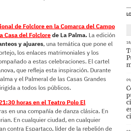
L
ional de Folclore en la Comarca del Campo
a Casa del Folclore
de La Palma.
La edición
anteos y ajuares
, una temática que pone el
18
T
ortejo, los enlaces matrimoniales y los
P
mpañado a estas celebraciones. El cartel
m
nova, que refleja esta inspiración. Durante
 Palma y el Palmeral de las Casas Grandes
09
igida a todos los públicos.
C
p
 21:30 horas en el Teatro Polo El
c
e
ras en una compañía de danza clásica. En
c
ian. En cualquier ciudad, en cualquier
an contra Espartaco, líder de la rebelión de