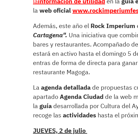
la
información de utilidad
en la
guía 
la
web oficial
www.rockimperiumfest
Además, este año el
Rock Imperium
Cartagena".
Una iniciativa que combi
bares y restaurantes. Acompañado de 
estará en activo hasta el domingo 5 d
entras de forma de directa para gana
restaurante Magoga.
La
agenda detallada
de propuestas cul
apartado
Agenda Ciudad
de la web m
la
guía
desarrollada por Cultura del A
recoge las
actividades
hasta el próx
JUEVES, 2 de julio