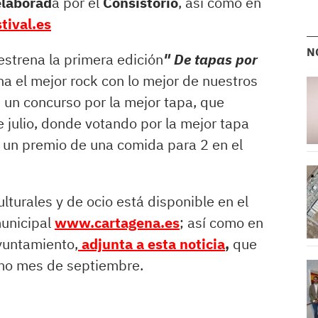
elaborad
a por el
Consistorio
, así como en
ival.es
N
estrena la primera edición
" De tapas por
na el mejor rock con lo mejor de nuestros
un concurso por la mejor tapa, que
e julio, donde votando por la mejor tapa
r un premio de una comida para 2 en el
turales y de ocio está disponible en el
unicipal
www.cartagena.es
; así como en
yuntamiento,
adjunta a esta noticia
,
que
imo mes de septiembre.