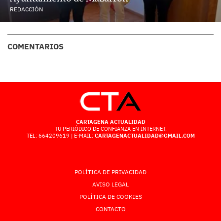
REDACCIÓN
COMENTARIOS
CARTAGENA ACTUALIDAD
TU PERIÓDICO DE CONFIANZA EN INTERNET.
TEL: 664209619 | E-MAIL:
CARTAGENACTUALIDAD@GMAIL.COM
POLÍTICA DE PRIVACIDAD
AVISO LEGAL
POLÍTICA DE COOKIES
CONTACTO