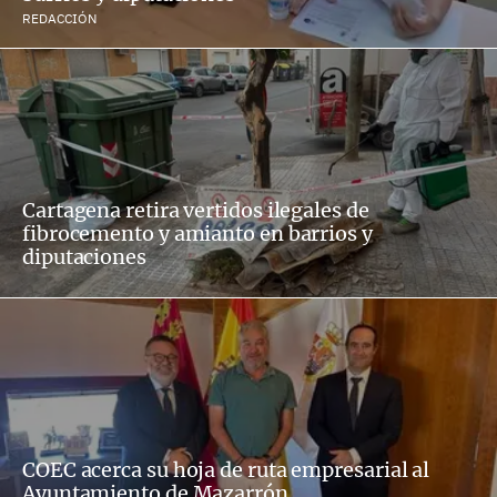
REDACCIÓN
Cartagena retira vertidos ilegales de
fibrocemento y amianto en barrios y
diputaciones
COEC acerca su hoja de ruta empresarial al
Ayuntamiento de Mazarrón