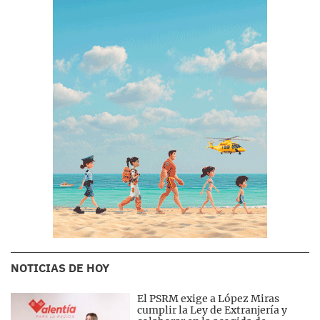
NOTICIAS DE HOY
El PSRM exige a López Miras
cumplir la Ley de Extranjería y