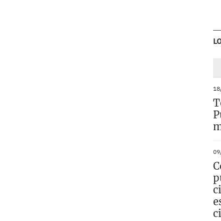
L
18
T
P
m
09
C
p
c
e
c