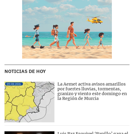
NOTICIAS DE HOY
La Aemet activa avisos amarillos
por fuertes lluvias, tormentas,
granizo y viento este domingo en
la Región de Murcia
Luis Paz Esquivel ‘Papillo’ gana el