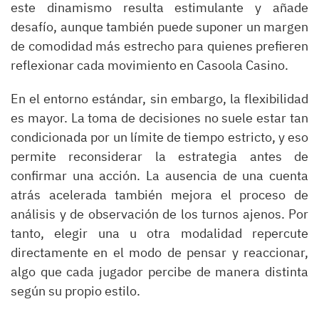
este dinamismo resulta estimulante y añade
desafío, aunque también puede suponer un margen
de comodidad más estrecho para quienes prefieren
reflexionar cada movimiento en Casoola Casino.
En el entorno estándar, sin embargo, la flexibilidad
es mayor. La toma de decisiones no suele estar tan
condicionada por un límite de tiempo estricto, y eso
permite reconsiderar la estrategia antes de
confirmar una acción. La ausencia de una cuenta
atrás acelerada también mejora el proceso de
análisis y de observación de los turnos ajenos. Por
tanto, elegir una u otra modalidad repercute
directamente en el modo de pensar y reaccionar,
algo que cada jugador percibe de manera distinta
según su propio estilo.