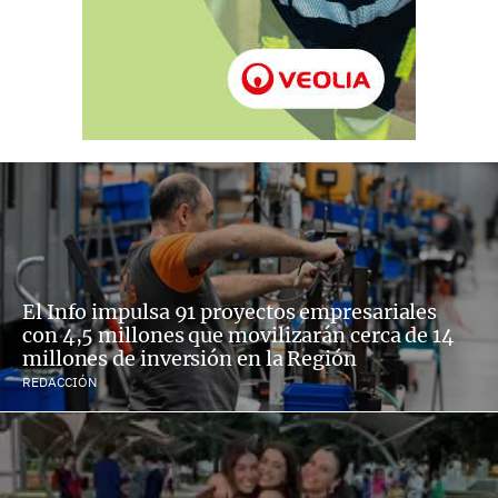
El Info impulsa 91 proyectos empresariales
con 4,5 millones que movilizarán cerca de 14
millones de inversión en la Región
REDACCIÓN