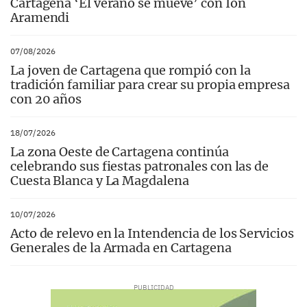
Cartagena ‘El verano se mueve’ con Ion
Aramendi
07/08/2026
La joven de Cartagena que rompió con la
tradición familiar para crear su propia empresa
con 20 años
18/07/2026
La zona Oeste de Cartagena continúa
celebrando sus fiestas patronales con las de
Cuesta Blanca y La Magdalena
10/07/2026
Acto de relevo en la Intendencia de los Servicios
Generales de la Armada en Cartagena