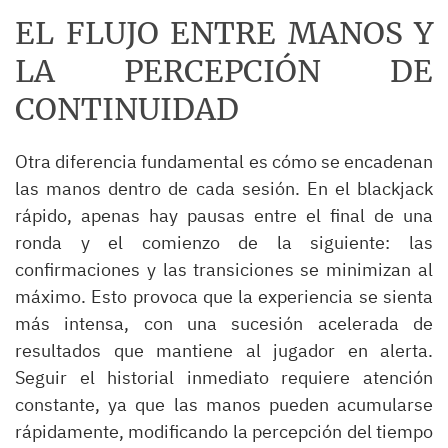
EL FLUJO ENTRE MANOS Y
LA PERCEPCIÓN DE
CONTINUIDAD
Otra diferencia fundamental es cómo se encadenan
las manos dentro de cada sesión. En el blackjack
rápido, apenas hay pausas entre el final de una
ronda y el comienzo de la siguiente: las
confirmaciones y las transiciones se minimizan al
máximo. Esto provoca que la experiencia se sienta
más intensa, con una sucesión acelerada de
resultados que mantiene al jugador en alerta.
Seguir el historial inmediato requiere atención
constante, ya que las manos pueden acumularse
rápidamente, modificando la percepción del tiempo