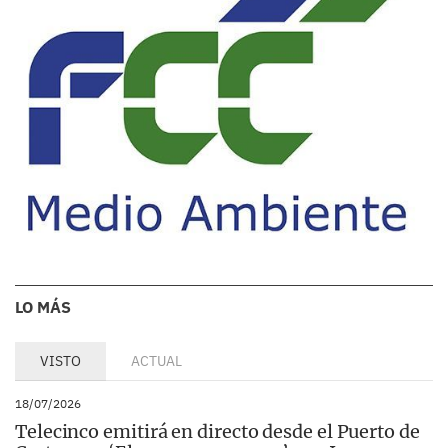
LO MÁS
VISTO
ACTUAL
18/07/2026
Telecinco emitirá en directo desde el Puerto de