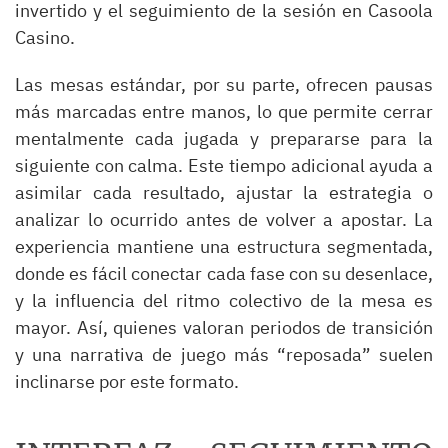
invertido y el seguimiento de la sesión en Casoola
Casino.
Las mesas estándar, por su parte, ofrecen pausas
más marcadas entre manos, lo que permite cerrar
mentalmente cada jugada y prepararse para la
siguiente con calma. Este tiempo adicional ayuda a
asimilar cada resultado, ajustar la estrategia o
analizar lo ocurrido antes de volver a apostar. La
experiencia mantiene una estructura segmentada,
donde es fácil conectar cada fase con su desenlace,
y la influencia del ritmo colectivo de la mesa es
mayor. Así, quienes valoran periodos de transición
y una narrativa de juego más “reposada” suelen
inclinarse por este formato.