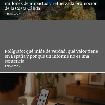
millones de impactos y refuerza la promoción
de la Costa Cálida
REDACCIÓN
Polígrafo: qué mide de verdad, qué valor tiene
en España y por qué un informe no es una
sentencia
REDACCIÓN