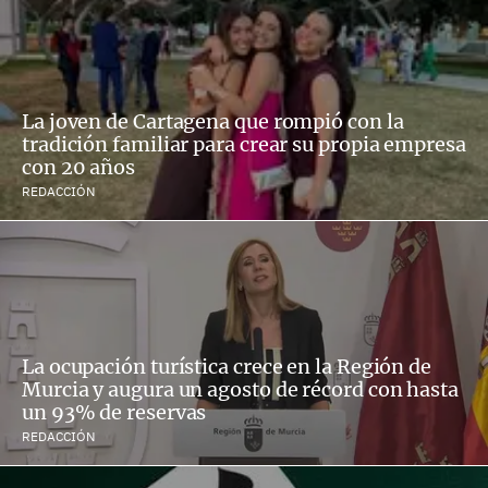
La joven de Cartagena que rompió con la
tradición familiar para crear su propia empresa
con 20 años
REDACCIÓN
La ocupación turística crece en la Región de
Murcia y augura un agosto de récord con hasta
un 93% de reservas
REDACCIÓN