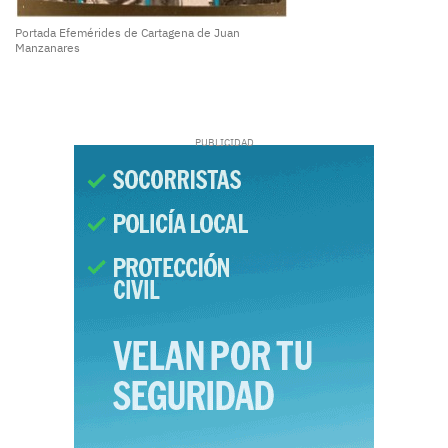
Portada Efemérides de Cartagena de Juan
Manzanares