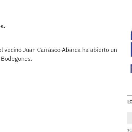
s.
l vecino Juan Carrasco Abarca ha abierto un
e Bodegones.
L
18