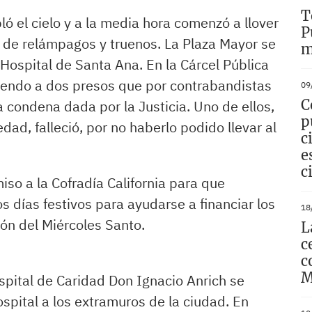
T
ló el cielo y a la media hora comenzó a llover
P
de relámpagos y truenos. La Plaza Mayor se
m
l Hospital de Santa Ana. En la Cárcel Pública
riendo a dos presos que por contrabandistas
09
C
condena dada por la Justicia. Uno de ellos,
p
ad, falleció, por no haberlo podido llevar al
c
e
c
o a la Cofradía California para que
s días festivos para ayudarse a financiar los
18
ón del Miércoles Santo.
L
c
c
M
ital de Caridad Don Ignacio Anrich se
spital a los extramuros de la ciudad. En