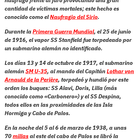
naufragó frente al faro provocando una gran
cantidad de víctimas mortales; este hecho es
conocido como el
Naufragio del Sirio
.
Durante la
Primera Guerra Mundial
, el 25 de junio
de 1916, el vapor SS Stanfield fue torpedeado por
un submarino alemán no identificado.
Los días 13 y 14 de octubre de 1917, el submarino
alemán
SM U-35
, al mando del Capitán
Lothar von
Arnauld de la Perière
, torpedeó y hundió por este
orden los buques: SS Alavi, Doris, Lilla (más
conocido como «Carbonero») y el SS Despina,
todos ellos en las proximidades de las Isla
Hormiga y Cabo de Palos.
En la noche del 5 al 6 de marzo de 1938, a unas
70
millas
al este del cabo de Palos se libró la