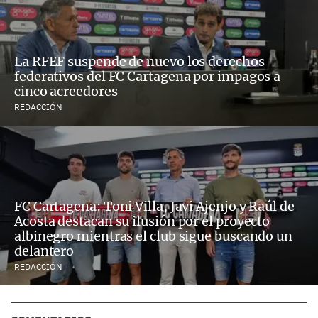
La RFEF suspende de nuevo los derechos
federativos del FC Cartagena por impagos a
cinco acreedores
REDACCIÓN
FC Cartagena: Toni Villa, Javi Ajenjo y Raúl de
Acosta destacan su ilusión por el proyecto
albinegro mientras el club sigue buscando un
delantero
REDACCIÓN