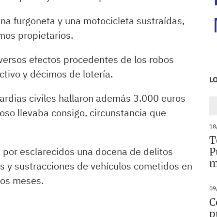
na furgoneta y una motocicleta sustraídas,
mos propietarios.
versos efectos procedentes de los robos
ctivo y décimos de lotería.
L
ardias civiles hallaron además 3.000 euros
hoso llevaba consigo, circunstancia que
18
T
a por esclarecidos una docena de delitos
P
m
as y sustracciones de vehículos cometidos en
imos meses.
09
C
p