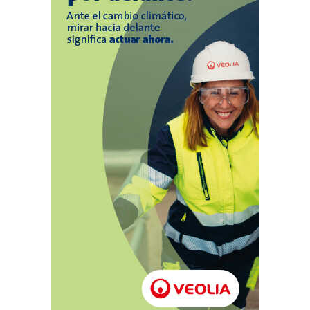
temporada (finalista de Play-Off). Si el
campeón de Champions no es español,
entonces habrá dos plazas: para el campeón de
temporada y para el de mayor puntuación
entre Apertura y Clausura. Si coincidiera, el
segundo puesto en Europa sería para el
finalista de la temporada. Por otro lado, los dos
descensos a Segunda división serán para los
dos equipos que menos puntos sumen entre
los torneos de Apertura y Clausura. Copa de
España SM El Rey: La otra gran novedad es la
unificación de las competiciones coperas. La
Copa de España y la Copa de Su Majestad El
Rey se convierten en un mismo torneo que
dará a su campeón en marzo y en el que
competirán un total de 96 equipos. El gran
primer objetivo de esta competición será llegar
a la fase final de ocho equipos, lo que siempre
ha sido la Copa de España. El cambio será en la
fase de clasificación. Por un lado serán los seis
mejores equipos del torneo de Apertura