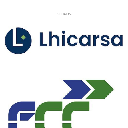
La Real Federación Española de Fútbol ha
implantado un nuevo sistema de competición
que debutará este curso 26/27 con nuevos
formatos en Liga y Copa de España. La
temporada 2026/2027 será de cambios en el
fútbol sala español con una renovación de las
competiciones tras la aprobación en la
Asamblea General de la RFEF de los nuevos
formatos que dan lugar a la novedosa Liga
Prime Futsal y la unificación de las
competiciones coperas bajo el nombre Copa de
España S.M. El Rey, resultando también en