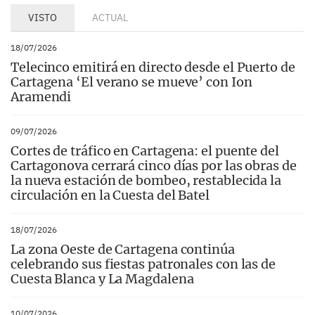
Clausura también dará un campeón en el mes
VISTO
ACTUAL
de mayo tras haberse jugado desde enero.
Ambas competiciones se jugarán a 15 jornadas
cada una, jugando todos los equipos entre ellos
18/07/2026
y teniendo 7 u 8 partidos como local en cada
Telecinco emitirá en directo desde el Puerto de
una de las fases. A continuación del Clausura
Cartagena ‘El verano se mueve’ con Ion
llegará el Play-Off para proclamar al campeón
Aramendi
de la temporada. Se mantienen los ocho
participantes de siempre obteniendo la
09/07/2026
clasificación de la siguiente forma: dos
Cortes de tráfico en Cartagena: el puente del
primeros clasificados de Apertura y los dos
Cartagonova cerrará cinco días por las obras de
primeros de Clausura, además de los cuatro (o
la nueva estación de bombeo, restablecida la
más equipos si los anteriores coinciden) que
circulación en la Cuesta del Batel
más puntos sumen entre ambas
competiciones. Las tres rondas de la fase por el
título se disputarán al mejor de tres partidos,
18/07/2026
incluida la final que deja de ser al mejor de
La zona Oeste de Cartagena continúa
cinco. El Jimbee Cartagena tratará de regresar
celebrando sus fiestas patronales con las de
a la UEFA Futsal Champions League tras dos
Cuesta Blanca y La Magdalena
años seguidos consiguiendo el bronce
europeo. Para ello, el sistema de obtención de
10/07/2026