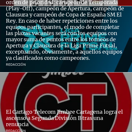
orden de prioridad: campeón de Temporada
(Play-Off), campeón de Apertura, campeón de
Clausura y campeón de Copa de España SM El
Rey. En caso de haber repeticiones entre los
equipos participantes, el modo de completar
las plazas vacantes será con los equipos con
mayor suma de puntos entre los torneos de
Apertura y Clausura de la Liga Prime Futsal,
exceptuando, obviamente, a aquellos equipos
ya clasificados como campeones.
REDACCIÓN
El Cartago Telecom Jimbee Cartagena logra el
ascenso a Segunda División B tras una
renuncia
REDACCIÓN