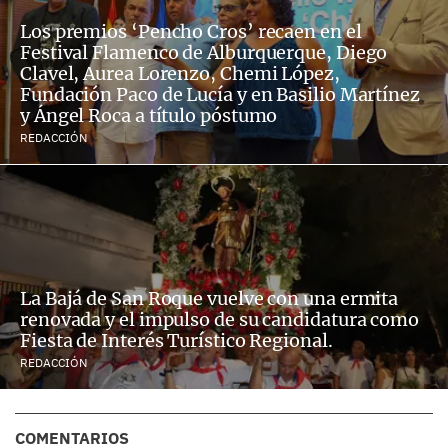
Los premios ‘Pencho Cros’ recaen en el
Festival Flamenco de Alburquerque, Diego
Clavel, Aurea Lorenzo, Chemi López,
Fundación Paco de Lucía y en Basilio Martínez
y Ángel Roca a título póstumo
REDACCIÓN
La Bajá de San Roque vuelve con una ermita
renovada y el impulso de su candidatura como
Fiesta de Interés Turístico Regional.
REDACCIÓN
COMENTARIOS