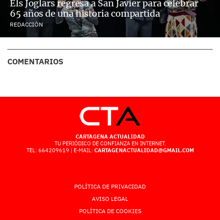
Els Joglars regresa a San Javier para celebrar
65 años de una historia compartida
REDACCIÓN
COMENTARIOS
CARTAGENA ACTUALIDAD
TU PERIÓDICO DE CONFIANZA EN INTERNET.
TEL: 664209619 | E-MAIL:
CARTAGENACTUALIDAD@GMAIL.COM
POLÍTICA DE PRIVACIDAD
AVISO LEGAL
POLÍTICA DE COOKIES