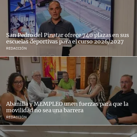
San Pedro del Pinatar ofrece 740 plazas en sus
escuelas deportivas para el curso 2026/2027
REDACCIÓN
Abanilla y MEMPLEO unen fuerzas para que la
movilidad no sea una barrera
REDACCIÓN