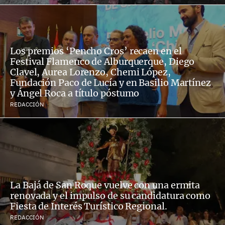
Los premios ‘Pencho Cros’ recaen en el
Festival Flamenco de Alburquerque, Diego
Clavel, Aurea Lorenzo, Chemi López,
Fundación Paco de Lucía y en Basilio Martínez
y Ángel Roca a título póstumo
REDACCIÓN
La Bajá de San Roque vuelve con una ermita
renovada y el impulso de su candidatura como
Fiesta de Interés Turístico Regional.
REDACCIÓN