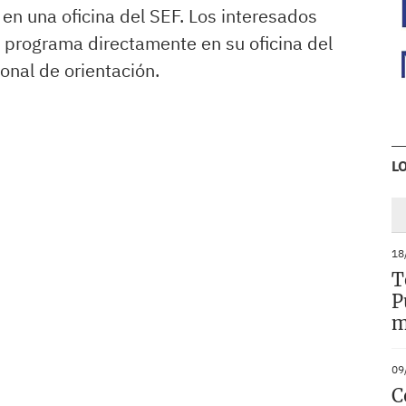
n una oficina del SEF. Los interesados
 programa directamente en su oficina del
onal de orientación.
L
18
T
P
m
09
C